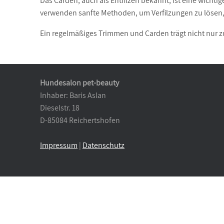
Das Carden, auch als Entfilzen bekannt, ist eine wich
verwenden sanfte Methoden, um Verfilzungen zu lösen
Ein regelmäßiges Trimmen und Carden trägt nicht nur z
Hundesalon pet-beauty
Inhaber: Baris Aslan
Dieselstr. 18
D-85084 Reichertshofen
Impressum
|
Datenschutz