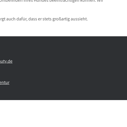
 Wohlbefinden Ihres Hundes beeinträchtigen können.
Wir
 auch dafür, dass er stets großartig aussieht.
uty.de
entur