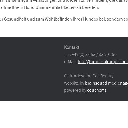
tige Maßnahme, um Verfilzungen und Knoten zu verhindern, die das
, ohne Ihrem Hund Unannehmlichkeiten zu bereiten.
ur Gesundheit und zum Wohlbefinden Ihres Hundes bei, sondern sorgt
Kontakt
Tel: +49 (0) 84 53 / 33 99 750
e-Mail:
info@hundesalon-pet-bea
© Hundesalon Pet-Beauty
website by
brainsquad medienag
powered by
couchcms